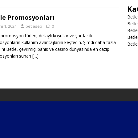
Ka
le Promosyonları
Betl
Betle
m 1, 2024
betleseo
0
Betle
 promosyon türleri, detaylı koşullar ve şartlar ile
Betle
syonların kullanım avantajlarını keşfedin. Şimdi daha fazla
Betle
ın! Betle, çevrimiçi bahis ve casino dünyasında en cazip
osyonları sunan
[…]