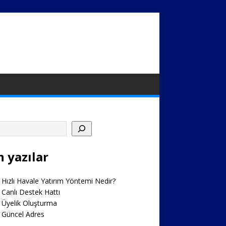
n yazılar
 Hızlı Havale Yatırım Yöntemi Nedir?
 Canlı Destek Hattı
 Üyelik Oluşturma
 Güncel Adres