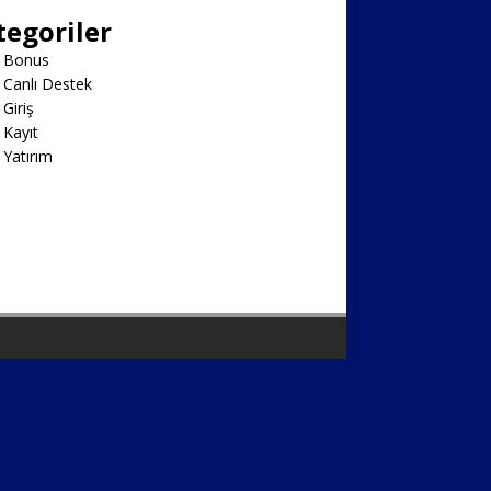
tegoriler
e Bonus
 Canlı Destek
 Giriş
 Kayıt
 Yatırım