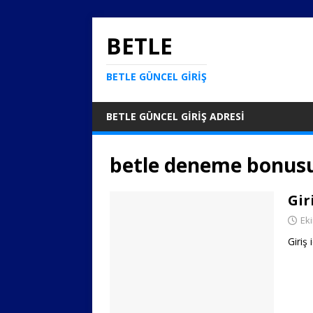
BETLE
BETLE GÜNCEL GIRIŞ
BETLE GÜNCEL GIRIŞ ADRESI
betle deneme bonus
Gir
Ek
Giriş